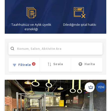
Taahhütsüz ve Aylık üyelik
Dilediğinde iptal hakkı
esnekliği
2
Sırala
Harita
Filtrele
YENİ