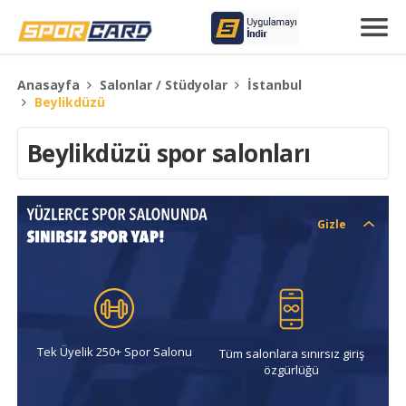
Anasayfa
Salonlar / Stüdyolar
İstanbul
Beylikdüzü
Beylikdüzü spor salonları
Gizle
Tek Üyelik 250+ Spor Salonu
Tüm salonlara sınırsız giriş
özgürlüğü