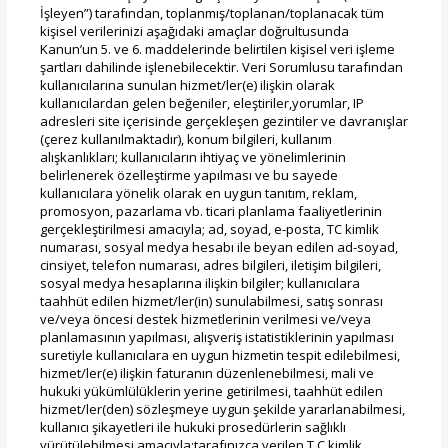
İşleyen”) tarafından, toplanmış/toplanan/toplanacak tüm
kişisel verilerinizi aşağıdaki amaçlar doğrultusunda
Kanun’un 5. ve 6. maddelerinde belirtilen kişisel veri işleme
şartları dahilinde işlenebilecektir. Veri Sorumlusu tarafından
kullanıcılarına sunulan hizmet/ler(e) ilişkin olarak
kullanıcılardan gelen beğeniler, eleştiriler,yorumlar, IP
adresleri site içerisinde gerçekleşen gezintiler ve davranışlar
(çerez kullanılmaktadır), konum bilgileri, kullanım
alışkanlıkları; kullanıcıların ihtiyaç ve yönelimlerinin
belirlenerek özelleştirme yapılması ve bu sayede
kullanıcılara yönelik olarak en uygun tanıtım, reklam,
promosyon, pazarlama vb. ticari planlama faaliyetlerinin
gerçekleştirilmesi amacıyla; ad, soyad, e-posta, TC kimlik
numarası, sosyal medya hesabı ile beyan edilen ad-soyad,
cinsiyet, telefon numarası, adres bilgileri, iletişim bilgileri,
sosyal medya hesaplarına ilişkin bilgiler; kullanıcılara
taahhüt edilen hizmet/ler(in) sunulabilmesi, satış sonrası
ve/veya öncesi destek hizmetlerinin verilmesi ve/veya
planlamasının yapılması, alışveriş istatistiklerinin yapılması
suretiyle kullanıcılara en uygun hizmetin tespit edilebilmesi,
hizmet/ler(e) ilişkin faturanın düzenlenebilmesi, mali ve
hukuki yükümlülüklerin yerine getirilmesi, taahhüt edilen
hizmet/ler(den) sözleşmeye uygun şekilde yararlanabilmesi,
kullanıcı şikayetleri ile hukuki prosedürlerin sağlıklı
yürütülebilmesi amacıyla;tarafınızca verilen T.C kimlik