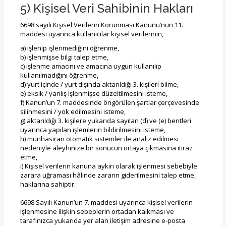
5) Kişisel Veri Sahibinin Hakları
6698 sayılı Kişisel Verilerin Korunması Kanunu’nun 11.
maddesi uyarınca kullanıcılar kişisel verilerinin,
a) işlenip işlenmediğini öğrenme,
b) işlenmişse bilgi talep etme,
c) işlenme amacını ve amacına uygun kullanılıp
kullanılmadığını öğrenme,
d) yurt içinde / yurt dışında aktarıldığı 3. kişileri bilme,
e) eksik / yanlış işlenmişse düzeltilmesini isteme,
f) Kanun’un 7. maddesinde öngörülen şartlar çerçevesinde
silinmesini / yok edilmesini isteme,
g) aktarıldığı 3. kişilere yukarıda sayılan (d) ve (e) bentleri
uyarınca yapılan işlemlerin bildirilmesini isteme,
h) münhasıran otomatik sistemler ile analiz edilmesi
nedeniyle aleyhinize bir sonucun ortaya çıkmasına itiraz
etme,
ı) Kişisel verilerin kanuna aykırı olarak işlenmesi sebebiyle
zarara uğraması hâlinde zararın giderilmesini talep etme,
haklarına sahiptir.
6698 Sayılı Kanun’un 7. maddesi uyarınca kişisel verilerin
işlenmesine ilişkin sebeplerin ortadan kalkması ve
tarafınızca yukarıda yer alan iletişim adresine e-posta