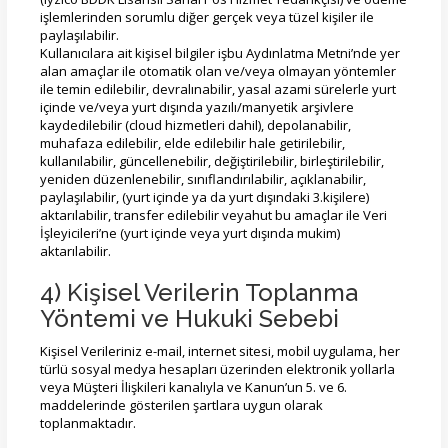
işlemlerinden sorumlu diğer gerçek veya tüzel kişiler ile
paylaşılabilir.
Kullanıcılara ait kişisel bilgiler işbu Aydınlatma Metni’nde yer
alan amaçlar ile otomatik olan ve/veya olmayan yöntemler
ile temin edilebilir, devralınabilir, yasal azami sürelerle yurt
içinde ve/veya yurt dışında yazılı/manyetik arşivlere
kaydedilebilir (cloud hizmetleri dahil), depolanabilir,
muhafaza edilebilir, elde edilebilir hale getirilebilir,
kullanılabilir, güncellenebilir, değiştirilebilir, birleştirilebilir,
yeniden düzenlenebilir, sınıflandırılabilir, açıklanabilir,
paylaşılabilir, (yurt içinde ya da yurt dışındaki 3.kişilere)
aktarılabilir, transfer edilebilir veyahut bu amaçlar ile Veri
İşleyicileri’ne (yurt içinde veya yurt dışında mukim)
aktarılabilir.
4) Kişisel Verilerin Toplanma
Yöntemi ve Hukuki Sebebi
Kişisel Verileriniz e-mail, internet sitesi, mobil uygulama, her
türlü sosyal medya hesapları üzerinden elektronik yollarla
veya Müşteri İlişkileri kanalıyla ve Kanun’un 5. ve 6.
maddelerinde gösterilen şartlara uygun olarak
toplanmaktadır.