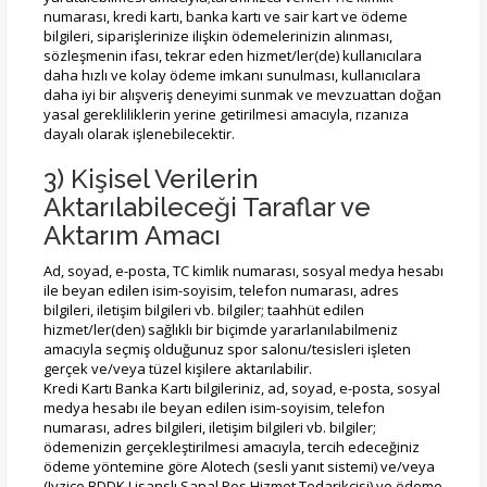
numarası, kredi kartı, banka kartı ve sair kart ve ödeme
bilgileri, siparişlerinize ilişkin ödemelerinizin alınması,
sözleşmenin ifası, tekrar eden hizmet/ler(de) kullanıcılara
daha hızlı ve kolay ödeme imkanı sunulması, kullanıcılara
daha iyi bir alışveriş deneyimi sunmak ve mevzuattan doğan
yasal gerekliliklerin yerine getirilmesi amacıyla, rızanıza
dayalı olarak işlenebilecektir.
3) Kişisel Verilerin
Aktarılabileceği Taraflar ve
Aktarım Amacı
Ad, soyad, e-posta, TC kimlik numarası, sosyal medya hesabı
ile beyan edilen isim-soyisim, telefon numarası, adres
bilgileri, iletişim bilgileri vb. bilgiler; taahhüt edilen
hizmet/ler(den) sağlıklı bir biçimde yararlanılabilmeniz
amacıyla seçmiş olduğunuz spor salonu/tesisleri işleten
gerçek ve/veya tüzel kişilere aktarılabilir.
Kredi Kartı Banka Kartı bilgileriniz, ad, soyad, e-posta, sosyal
medya hesabı ile beyan edilen isim-soyisim, telefon
numarası, adres bilgileri, iletişim bilgileri vb. bilgiler;
ödemenizin gerçekleştirilmesi amacıyla, tercih edeceğiniz
ödeme yöntemine göre Alotech (sesli yanıt sistemi) ve/veya
(Iyzico BDDK Lisanslı Sanal Pos Hizmet Tedarikçisi) ve ödeme