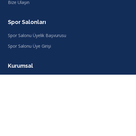
Bize Ulaşın
Spor Salonları
Spor Salonu Üyelik Başvurusu
Spor Salonu Üye Girişi
Kurumsal
Kurumsal Üyelik Başvurusu
Popüler
İstanbul Spor Salonları
İzmir Spor Salonları
Ankara Spor Salonları