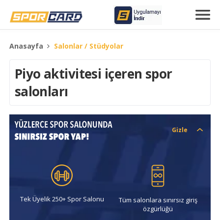
Anasayfa
Salonlar / Stüdyolar
Piyo aktivitesi içeren spor
salonları
Gizle
Tek Üyelik 250+ Spor Salonu
Tüm salonlara sınırsız giriş
özgürlüğü