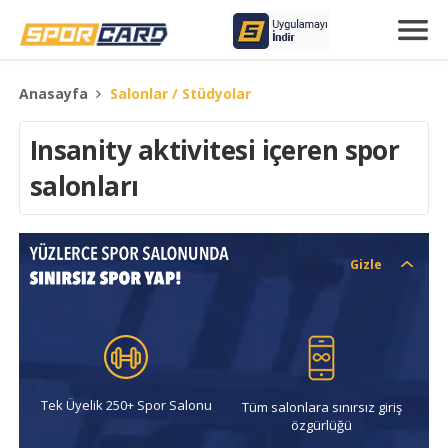
Anasayfa
Salonlar / Stüdyolar
Insanity aktivitesi içeren spor
salonları
Gizle
Tek Üyelik 250+ Spor Salonu
Tüm salonlara sınırsız giriş
özgürlüğü