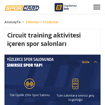
Anasayfa
Salonlar / Stüdyolar
Circuit training aktivitesi
içeren spor salonları
Gizle
Tek Üyelik 250+ Spor Salonu
Tüm salonlara sınırsız giriş
özgürlüğü